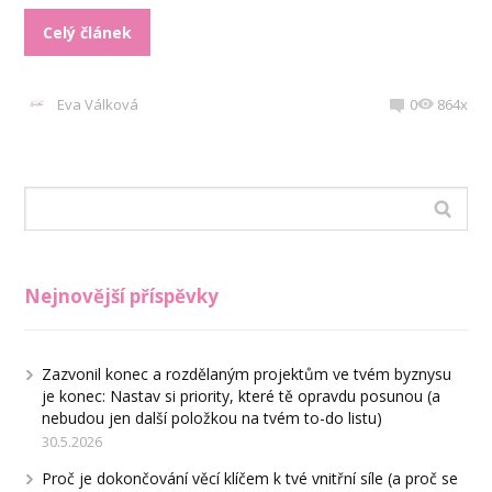
Celý článek
Eva Válková
0
864x
Nejnovější příspěvky
Zazvonil konec a rozdělaným projektům ve tvém byznysu
je konec: Nastav si priority, které tě opravdu posunou (a
nebudou jen další položkou na tvém to-do listu)
30.5.2026
Proč je dokončování věcí klíčem k tvé vnitřní síle (a proč se