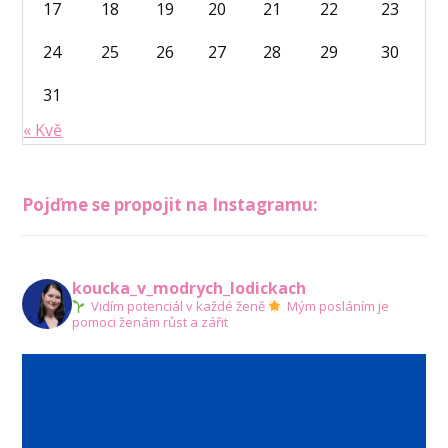
17
18
19
20
21
22
23
24
25
26
27
28
29
30
31
« Kvě
Pojďme se propojit na Instagramu:
koucka_v_modrych_lodickach
Vidím potenciál v každé ženě
Mým posláním je
pomoci ženám růst a zářit