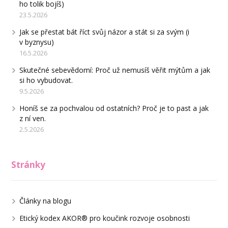
ho tolik bojíš)
23.5.2026
Jak se přestat bát říct svůj názor a stát si za svým (i
v byznysu)
16.5.2026
Skutečné sebevědomí: Proč už nemusíš věřit mýtům a jak
si ho vybudovat.
9.5.2026
Honíš se za pochvalou od ostatních? Proč je to past a jak
z ní ven.
2.5.2026
Stránky
Články na blogu
Etický kodex AKOR® pro koučink rozvoje osobnosti