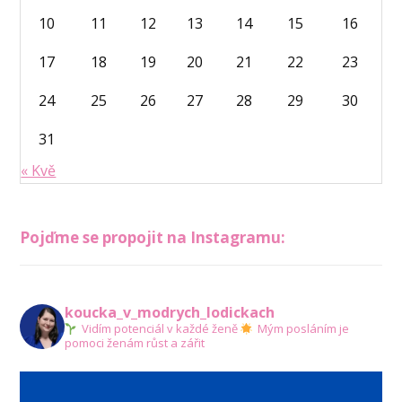
10
11
12
13
14
15
16
17
18
19
20
21
22
23
24
25
26
27
28
29
30
31
« Kvě
Pojďme se propojit na Instagramu:
koucka_v_modrych_lodickach
Vidím potenciál v každé ženě
Mým posláním je
pomoci ženám růst a zářit