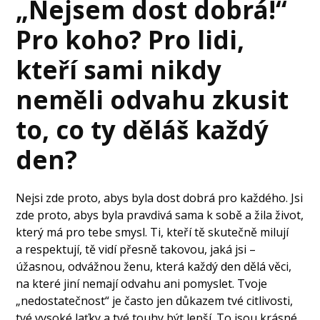
„Nejsem dost dobrá!“
Pro koho? Pro lidi,
kteří sami nikdy
neměli odvahu zkusit
to, co ty děláš každý
den?
Nejsi zde proto, abys byla dost dobrá pro každého. Jsi
zde proto, abys byla pravdivá sama k sobě a žila život,
který má pro tebe smysl. Ti, kteří tě skutečně milují
a respektují, tě vidí přesně takovou, jaká jsi –
úžasnou, odvážnou ženu, která každý den dělá věci,
na které jiní nemají odvahu ani pomyslet. Tvoje
„nedostatečnost“ je často jen důkazem tvé citlivosti,
tvé vysoké laťky a tvé touhy být lepší. To jsou krásné