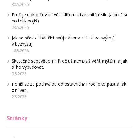
30.5.2026
Proč je dokončování věcí klíčem k tvé vnitřní síle (a proč se
ho tolik bojíš)
23.5.2026
Jak se přestat bát říct svůj názor a stát si za svým (i
v byznysu)
16.5.2026
Skutečné sebevědomí: Proč už nemusíš věřit mýtům a jak
si ho vybudovat.
9.5.2026
Honíš se za pochvalou od ostatních? Proč je to past a jak
z ní ven.
2.5.2026
Stránky