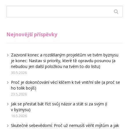
Nejnovější příspěvky
Zazvonil konec a rozdělaným projektům ve tvém byznysu
je konec: Nastav si priority, které tě opravdu posunou (a
nebudou jen další položkou na tvém to-do listu)
30.5.2026
Proč je dokončování věcí klíčem k tvé vnitřní síle (a proč se
ho tolik bojíš)
23.5.2026
Jak se přestat bát říct svůj názor a stát si za svým (i
v byznysu)
16.5.2026
Skutečné sebevědomí: Proč už nemusíš věřit mýtům a jak