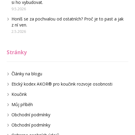
si ho vybudovat.
9.5.2026
Honíš se za pochvalou od ostatních? Proč je to past a jak
z ní ven.
2.5.2026
Stránky
Články na blogu
Etický kodex AKOR® pro koučink rozvoje osobnosti
Koučink
Můj příběh
Obchodní podmínky
Obchodní podmínky