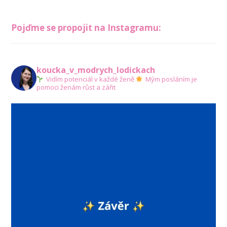
Pojďme se propojit na Instagramu:
koucka_v_modrych_lodickach
Vidím potenciál v každé ženě
Mým posláním je
pomoci ženám růst a zářit