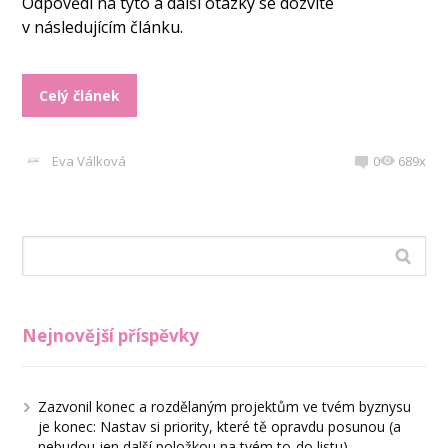
Odpovědi na tyto a další otázky se dozvíte
v následujícím článku.
Celý článek
Eva Válková
0
689x
Nejnovější příspěvky
Zazvonil konec a rozdělaným projektům ve tvém byznysu
je konec: Nastav si priority, které tě opravdu posunou (a
nebudou jen další položkou na tvém to-do listu)