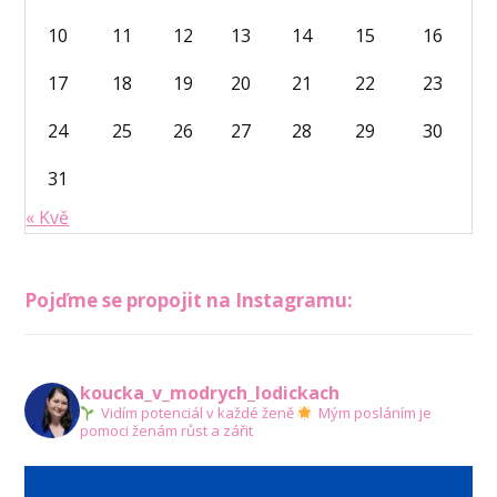
10
11
12
13
14
15
16
17
18
19
20
21
22
23
24
25
26
27
28
29
30
31
« Kvě
Pojďme se propojit na Instagramu:
koucka_v_modrych_lodickach
Vidím potenciál v každé ženě
Mým posláním je
pomoci ženám růst a zářit