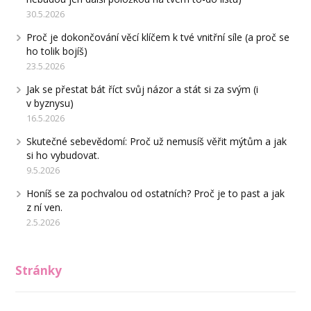
30.5.2026
Proč je dokončování věcí klíčem k tvé vnitřní síle (a proč se
ho tolik bojíš)
23.5.2026
Jak se přestat bát říct svůj názor a stát si za svým (i
v byznysu)
16.5.2026
Skutečné sebevědomí: Proč už nemusíš věřit mýtům a jak
si ho vybudovat.
9.5.2026
Honíš se za pochvalou od ostatních? Proč je to past a jak
z ní ven.
2.5.2026
Stránky