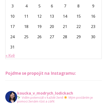
3
4
5
6
7
8
9
10
11
12
13
14
15
16
17
18
19
20
21
22
23
24
25
26
27
28
29
30
31
« Kvě
Pojďme se propojit na Instagramu:
koucka_v_modrych_lodickach
Vidím potenciál v každé ženě
Mým posláním je
pomoci ženám růst a zářit