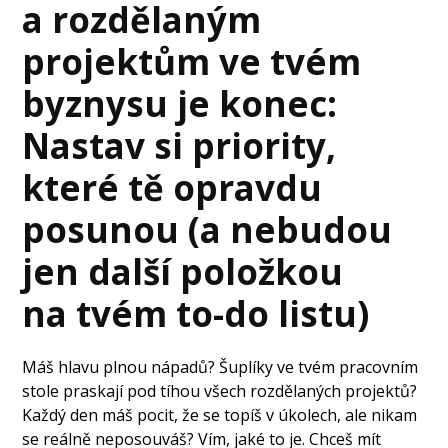
a rozdělaným
projektům ve tvém
byznysu je konec:
Nastav si priority,
které tě opravdu
posunou (a nebudou
jen další položkou
na tvém to-do listu)
Máš hlavu plnou nápadů? Šuplíky ve tvém pracovním
stole praskají pod tíhou všech rozdělaných projektů?
Každý den máš pocit, že se topíš v úkolech, ale nikam
se reálně neposouváš? Vím, jaké to je. Chceš mít