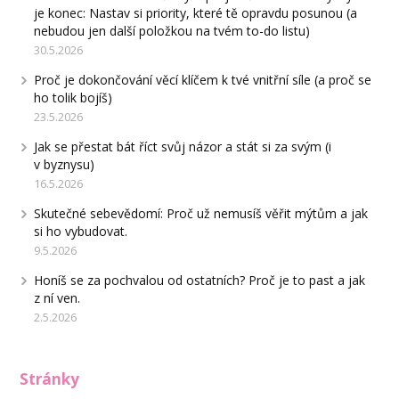
je konec: Nastav si priority, které tě opravdu posunou (a
nebudou jen další položkou na tvém to-do listu)
30.5.2026
Proč je dokončování věcí klíčem k tvé vnitřní síle (a proč se
ho tolik bojíš)
23.5.2026
Jak se přestat bát říct svůj názor a stát si za svým (i
v byznysu)
16.5.2026
Skutečné sebevědomí: Proč už nemusíš věřit mýtům a jak
si ho vybudovat.
9.5.2026
Honíš se za pochvalou od ostatních? Proč je to past a jak
z ní ven.
2.5.2026
Stránky