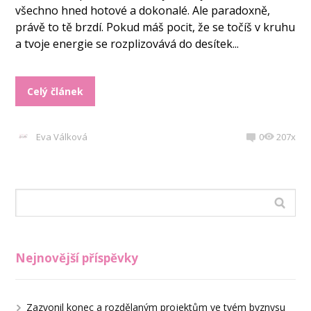
všechno hned hotové a dokonalé. Ale paradoxně,
právě to tě brzdí. Pokud máš pocit, že se točíš v kruhu
a tvoje energie se rozplizovává do desítek...
Celý článek
Eva Válková
0
207x
Nejnovější příspěvky
Zazvonil konec a rozdělaným projektům ve tvém byznysu