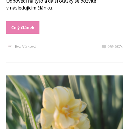
Odpovědi na tyto a další otázky se dozvíte
v následujícím článku.
Celý článek
Eva Válková
0
687x