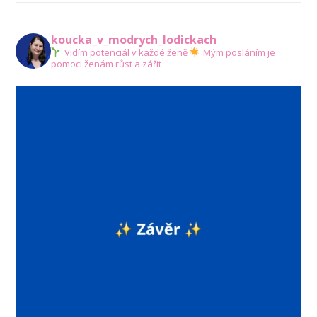
koucka_v_modrych_lodickach
Vidím potenciál v každé ženě
Mým posláním je
pomoci ženám růst a zářit