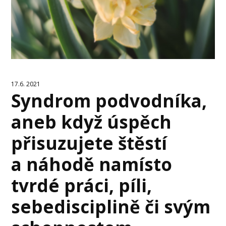
17.6. 2021
Syndrom podvodníka,
aneb když úspěch
přisuzujete štěstí
a náhodě namísto
tvrdé práci, píli,
sebedisciplině či svým