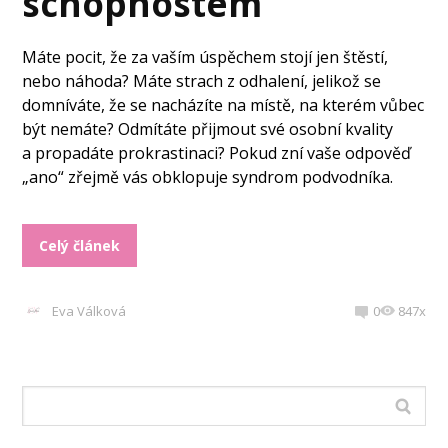
schopnostem
Máte pocit, že za vaším úspěchem stojí jen štěstí,
nebo náhoda? Máte strach z odhalení, jelikož se
domníváte, že se nacházíte na místě, na kterém vůbec
být nemáte? Odmítáte přijmout své osobní kvality
a propadáte prokrastinaci? Pokud zní vaše odpověď
„ano“ zřejmě vás obklopuje syndrom podvodníka.
Celý článek
Eva Válková
0
847x