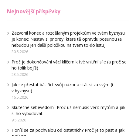
Nejnovější příspěvky
Zazvonil konec a rozdělaným projektům ve tvém byznysu
je konec: Nastav si priority, které tě opravdu posunou (a
nebudou jen další položkou na tvém to-do listu)
30.5.2026
Proč je dokončování věcí klíčem k tvé vnitřní síle (a proč se
ho tolik bojíš)
23.5.2026
Jak se přestat bát říct svůj názor a stát si za svým (i
v byznysu)
16.5.2026
Skutečné sebevědomí: Proč už nemusíš věřit mýtům a jak
si ho vybudovat.
9.5.2026
Honíš se za pochvalou od ostatních? Proč je to past a jak