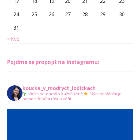
17
18
19
20
21
22
23
24
25
26
27
28
29
30
31
« Kvě
Pojďme se propojit na Instagramu:
koucka_v_modrych_lodickach
Vidím potenciál v každé ženě
Mým posláním je
pomoci ženám růst a zářit