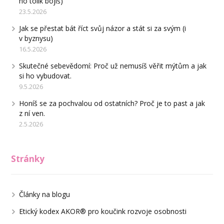
ho tolik bojíš)
23.5.2026
Jak se přestat bát říct svůj názor a stát si za svým (i
v byznysu)
16.5.2026
Skutečné sebevědomí: Proč už nemusíš věřit mýtům a jak
si ho vybudovat.
9.5.2026
Honíš se za pochvalou od ostatních? Proč je to past a jak
z ní ven.
2.5.2026
Stránky
Články na blogu
Etický kodex AKOR® pro koučink rozvoje osobnosti