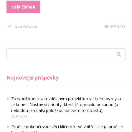
Celý článek
Eva Válková
0
848x
Nejnovější příspěvky
Zazvonil konec a rozdělaným projektům ve tvém byznysu
je konec: Nastav si priority, které tě opravdu posunou (a
nebudou jen další položkou na tvém to-do listu)
30.5.2026
Proč je dokončování věcí klíčem k tvé vnitřní síle (a proč se