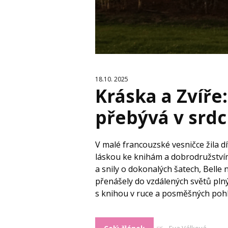
18.10. 2025
Kráska a Zvíře:
přebývá v srdc
V malé francouzské vesničce žila dí
láskou ke knihám a dobrodružstvím.
a snily o dokonalých šatech, Belle 
přenášely do vzdálených světů plný
s knihou v ruce a posměšných pohled
Eva Válková