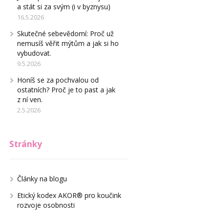
a stát si za svým (i v byznysu)
16.5.2026
Skutečné sebevědomí: Proč už
nemusíš věřit mýtům a jak si ho
vybudovat.
9.5.2026
Honíš se za pochvalou od
ostatních? Proč je to past a jak
z ní ven.
2.5.2026
Stránky
Články na blogu
Etický kodex AKOR® pro koučink
rozvoje osobnosti