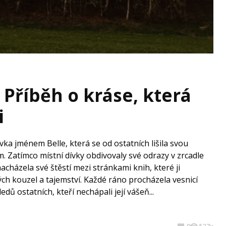
 Příběh o kráse, která
i
vka jménem Belle, která se od ostatních lišila svou
 Zatímco místní dívky obdivovaly své odrazy v zrcadle
nacházela své štěstí mezi stránkami knih, které ji
ch kouzel a tajemství. Každé ráno procházela vesnicí
ů ostatních, kteří nechápali její vášeň...
0
527x