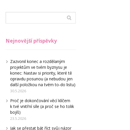
Nejnovější příspěvky
Zazvonil konec a rozdělaným
projektům ve tvém byznysu je
konec: Nastav si priority, které tě
opravdu posunou (a nebudou jen
další položkou na tvém to-do listu)
30.5.2026
Proč je dokončování věcí klíčem
k tvé vnitřní síle (a proč se ho tolik
bojíš)
23.5.2026
Jak se přestat bát říct svůj názor