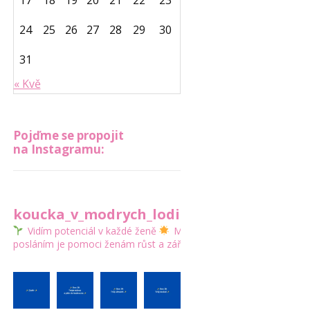
17
18
19
20
21
22
23
24
25
26
27
28
29
30
31
« Kvě
Pojďme se propojit
na Instagramu:
koucka_v_modrych_lodickach
Vidím potenciál v každé ženě
Mým
posláním je pomoci ženám růst a zářit