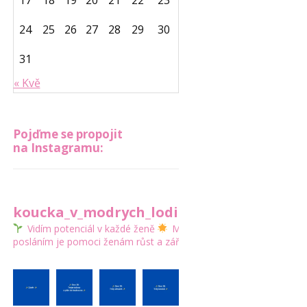
17
18
19
20
21
22
23
24
25
26
27
28
29
30
31
« Kvě
Pojďme se propojit
na Instagramu:
koucka_v_modrych_lodickach
Vidím potenciál v každé ženě
Mým
posláním je pomoci ženám růst a zářit