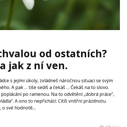
chvalou od ostatních?
a jak z ní ven.
ce s jejími úkoly, zvládneš náročnou situaci se svým
ého. A pak … tiše sedíš a čekáš … Čekáš na to slovo.
o poplácání po ramenou. Na to odvětění „dobrá práce“,
ládla“. A ono to nepřichází. Cítíš vnitřní prázdnotu.
o své hodnotě....
0
211x