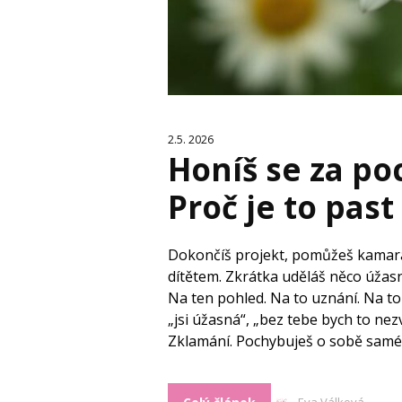
2.5. 2026
Honíš se za po
Proč je to past 
Dokončíš projekt, pomůžeš kamarád
dítětem. Zkrátka uděláš něco úžasn
Na ten pohled. Na to uznání. Na t
„jsi úžasná“, „bez tebe bych to nezv
Zklamání. Pochybuješ o sobě samé, 
Eva Válková