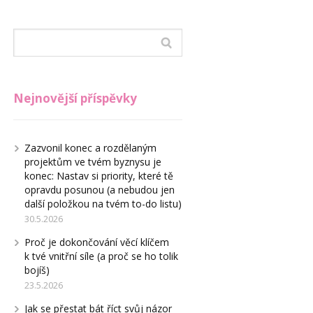
Nejnovější příspěvky
Zazvonil konec a rozdělaným
projektům ve tvém byznysu je
konec: Nastav si priority, které tě
opravdu posunou (a nebudou jen
další položkou na tvém to-do listu)
30.5.2026
Proč je dokončování věcí klíčem
k tvé vnitřní síle (a proč se ho tolik
bojíš)
23.5.2026
Jak se přestat bát říct svůj názor