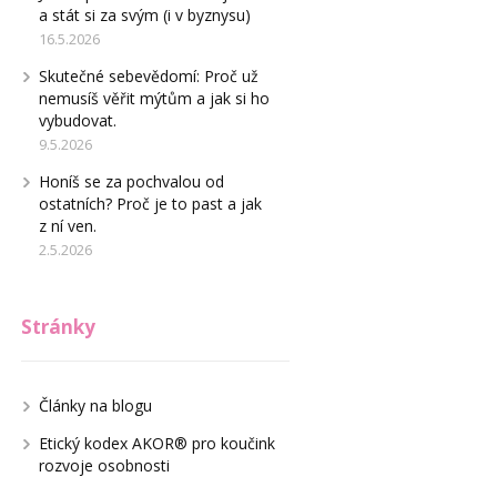
a stát si za svým (i v byznysu)
16.5.2026
Skutečné sebevědomí: Proč už
nemusíš věřit mýtům a jak si ho
vybudovat.
9.5.2026
Honíš se za pochvalou od
ostatních? Proč je to past a jak
z ní ven.
2.5.2026
Stránky
Články na blogu
Etický kodex AKOR® pro koučink
rozvoje osobnosti