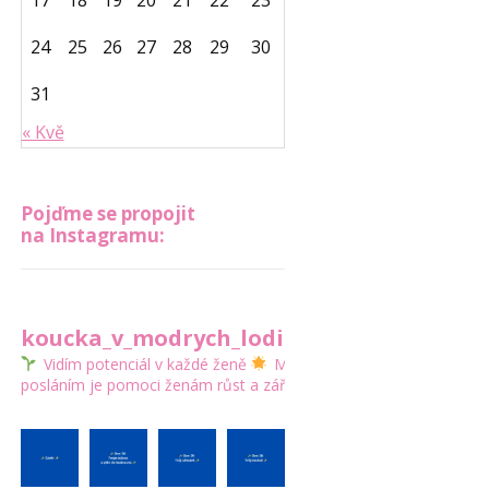
17
18
19
20
21
22
23
24
25
26
27
28
29
30
31
« Kvě
Pojďme se propojit
na Instagramu:
koucka_v_modrych_lodickach
Vidím potenciál v každé ženě
Mým
posláním je pomoci ženám růst a zářit