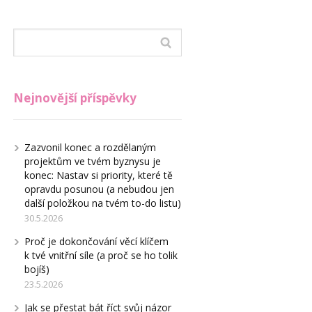
Nejnovější příspěvky
Zazvonil konec a rozdělaným
projektům ve tvém byznysu je
konec: Nastav si priority, které tě
opravdu posunou (a nebudou jen
další položkou na tvém to-do listu)
30.5.2026
Proč je dokončování věcí klíčem
k tvé vnitřní síle (a proč se ho tolik
bojíš)
23.5.2026
Jak se přestat bát říct svůj názor