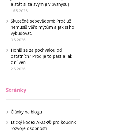
a stát si za svým (i v byznysu)
16.5.2026
Skutečné sebevědomí: Proč už
nemusíš věřit mýtům a jak si ho
vybudovat.
9.5.2026
Honíš se za pochvalou od
ostatních? Proč je to past a jak
z ní ven.
2.5.2026
Stránky
Články na blogu
Etický kodex AKOR® pro koučink
rozvoje osobnosti