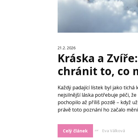
21.2. 2026
Kráska a Zvíře
chránit to, co
Každý padající lístek byl jako tichá 
nejsilnější láska potřebuje péči, že
pochopilo až příliš pozdě – když 
právě toto poznání ho začalo měnit
Celý článek
Eva Válková