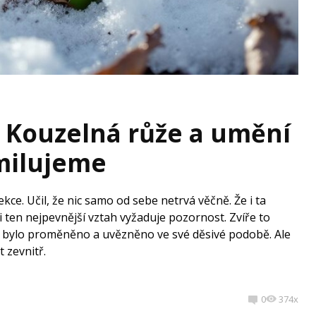
: Kouzelná růže a umění
 milujeme
lekce. Učil, že nic samo od sebe netrvá věčně. Že i ta
 i ten nejpevnější vztah vyžaduje pozornost. Zvíře to
už bylo proměněno a uvězněno ve své děsivé podobě. Ale
 zevnitř.
0
374x