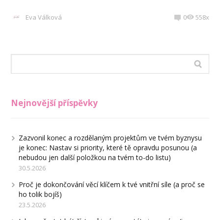
Eva Válková
0
558x
Nejnovější příspěvky
Zazvonil konec a rozdělaným projektům ve tvém byznysu
je konec: Nastav si priority, které tě opravdu posunou (a
nebudou jen další položkou na tvém to-do listu)
30.5.2026
Proč je dokončování věcí klíčem k tvé vnitřní síle (a proč se
ho tolik bojíš)
23.5.2026