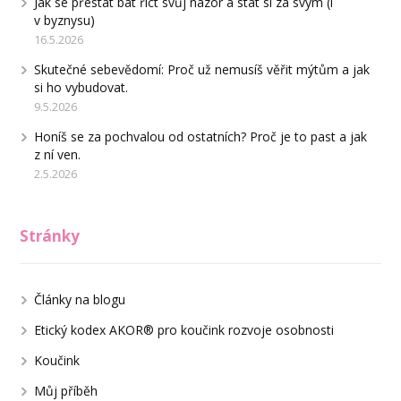
Jak se přestat bát říct svůj názor a stát si za svým (i
v byznysu)
16.5.2026
Skutečné sebevědomí: Proč už nemusíš věřit mýtům a jak
si ho vybudovat.
9.5.2026
Honíš se za pochvalou od ostatních? Proč je to past a jak
z ní ven.
2.5.2026
Stránky
Články na blogu
Etický kodex AKOR® pro koučink rozvoje osobnosti
Koučink
Můj příběh