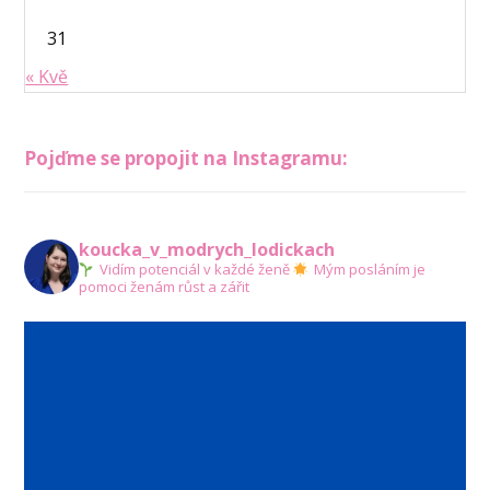
31
« Kvě
Pojďme se propojit na Instagramu:
koucka_v_modrych_lodickach
Vidím potenciál v každé ženě
Mým posláním je
pomoci ženám růst a zářit