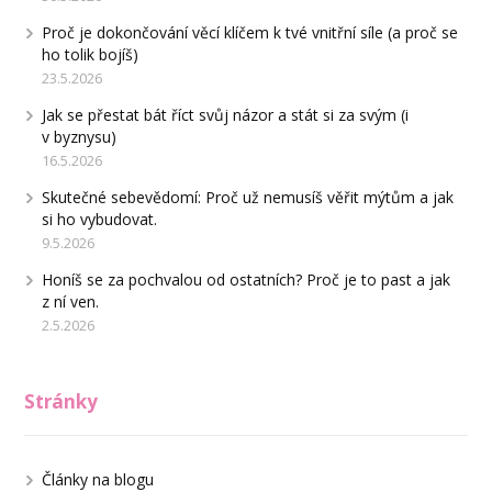
Proč je dokončování věcí klíčem k tvé vnitřní síle (a proč se
ho tolik bojíš)
23.5.2026
Jak se přestat bát říct svůj názor a stát si za svým (i
v byznysu)
16.5.2026
Skutečné sebevědomí: Proč už nemusíš věřit mýtům a jak
si ho vybudovat.
9.5.2026
Honíš se za pochvalou od ostatních? Proč je to past a jak
z ní ven.
2.5.2026
Stránky
Články na blogu