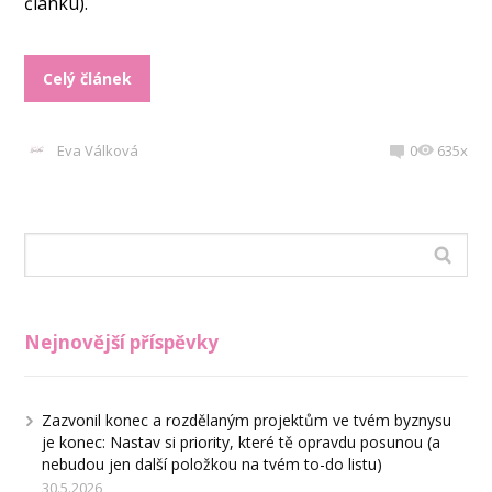
článku).
Celý článek
Eva Válková
0
635x
Nejnovější příspěvky
Zazvonil konec a rozdělaným projektům ve tvém byznysu
je konec: Nastav si priority, které tě opravdu posunou (a
nebudou jen další položkou na tvém to-do listu)
30.5.2026