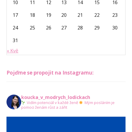
10
11
12
13
14
15
16
17
18
19
20
21
22
23
24
25
26
27
28
29
30
31
« Kvě
Pojďme se propojit na Instagramu:
koucka_v_modrych_lodickach
Vidím potenciál v každé ženě
Mým posláním je
pomoci ženám růst a zářit