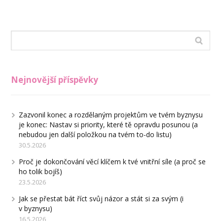
Nejnovější příspěvky
Zazvonil konec a rozdělaným projektům ve tvém byznysu
je konec: Nastav si priority, které tě opravdu posunou (a
nebudou jen další položkou na tvém to-do listu)
30.5.2026
Proč je dokončování věcí klíčem k tvé vnitřní síle (a proč se
ho tolik bojíš)
23.5.2026
Jak se přestat bát říct svůj názor a stát si za svým (i
v byznysu)
16.5.2026