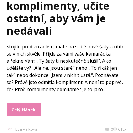
komplimenty, učíte
ostatní, aby vám je
nedávali
Stojíte před zrcadlem, máte na sobě nové šaty a cítíte
se v nich skvěle. Přijde za vámi vaše kamarádka
a řekne Vám: „Ty šaty ti neskutečně sluší!“. A co
uděláte vy? „Ale ne, jsou staré“ nebo „To říkáš jen
tak“ nebo dokonce „Jsem v nich tlustá.“. Poznáváte
se? Právě jste odmítla kompliment. A není to poprvé,
že? Proč komplimenty odmítáme? Je to jako...
Celý článek
Eva Válková
0
618x