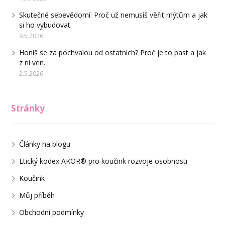
Skutečné sebevědomí: Proč už nemusíš věřit mýtům a jak
si ho vybudovat.
9.5.2026
Honíš se za pochvalou od ostatních? Proč je to past a jak
z ní ven.
2.5.2026
Stránky
Články na blogu
Etický kodex AKOR® pro koučink rozvoje osobnosti
Koučink
Můj příběh
Obchodní podmínky