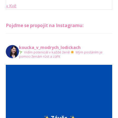
« Kvě
Pojďme se propojit na Instagramu:
koucka_v_modrych_lodickach
Vidím potenciál v každé ženě
Mým posláním je
pomoci ženám růst a zářit