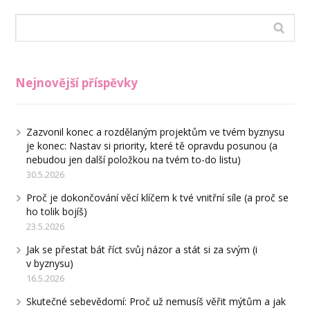
Nejnovější příspěvky
Zazvonil konec a rozdělaným projektům ve tvém byznysu
je konec: Nastav si priority, které tě opravdu posunou (a
nebudou jen další položkou na tvém to-do listu)
30.5.2026
Proč je dokončování věcí klíčem k tvé vnitřní síle (a proč se
ho tolik bojíš)
23.5.2026
Jak se přestat bát říct svůj názor a stát si za svým (i
v byznysu)
16.5.2026
Skutečné sebevědomí: Proč už nemusíš věřit mýtům a jak