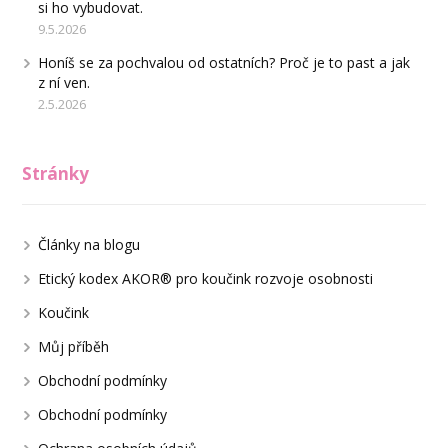
si ho vybudovat.
9.5.2026
Honíš se za pochvalou od ostatních? Proč je to past a jak
z ní ven.
2.5.2026
Stránky
Články na blogu
Etický kodex AKOR® pro koučink rozvoje osobnosti
Koučink
Můj příběh
Obchodní podmínky
Obchodní podmínky