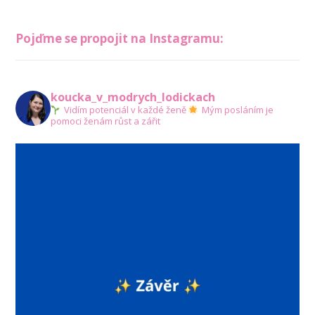
Pojďme se propojit na Instagramu:
koucka_v_modrych_lodickach
Vidím potenciál v každé ženě
Mým posláním je
pomoci ženám růst a zářit