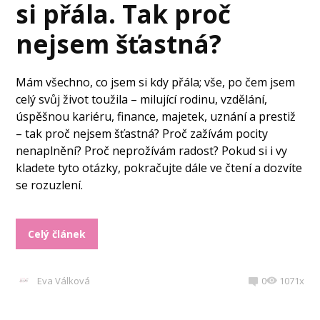
si přála. Tak proč
nejsem šťastná?
Mám všechno, co jsem si kdy přála; vše, po čem jsem
celý svůj život toužila – milující rodinu, vzdělání,
úspěšnou kariéru, finance, majetek, uznání a prestiž
– tak proč nejsem šťastná? Proč zažívám pocity
nenaplnění? Proč neprožívám radost? Pokud si i vy
kladete tyto otázky, pokračujte dále ve čtení a dozvíte
se rozuzlení.
Celý článek
Eva Válková
0
1071x