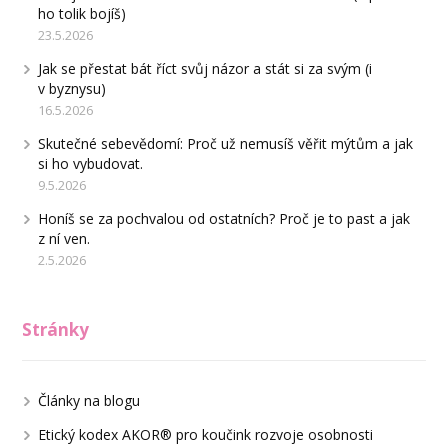
ho tolik bojíš)
23.5.2026
Jak se přestat bát říct svůj názor a stát si za svým (i
v byznysu)
16.5.2026
Skutečné sebevědomí: Proč už nemusíš věřit mýtům a jak
si ho vybudovat.
9.5.2026
Honíš se za pochvalou od ostatních? Proč je to past a jak
z ní ven.
2.5.2026
Stránky
Články na blogu
Etický kodex AKOR® pro koučink rozvoje osobnosti