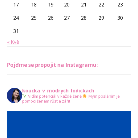
17
18
19
20
21
22
23
24
25
26
27
28
29
30
31
« Kvě
Pojďme se propojit na Instagramu:
koucka_v_modrych_lodickach
Vidím potenciál v každé ženě
Mým posláním je
pomoci ženám růst a zářit