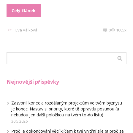
Celý článek
Eva Válková
0
1005x
Nejnovější příspěvky
Zazvonil konec a rozdělaným projektům ve tvém byznysu
je konec: Nastav si priority, které tě opravdu posunou (a
nebudou jen další položkou na tvém to-do listu)
30.5.2026
Proč je dokončování věcí klíčem k tvé vnitřní síle (a proč se