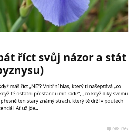
bát říct svůj názor a stát
 byznysu)
dyž máš říct „NE“? Vnitřní hlas, který ti našeptává „co
když tě ostatní přestanou mít rádi?“, „co když díky svému
 přesně ten starý známý strach, který tě drží v poutech
nciál. Ať už jde...
0
176x