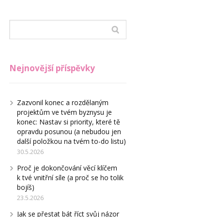
Nejnovější příspěvky
Zazvonil konec a rozdělaným
projektům ve tvém byznysu je
konec: Nastav si priority, které tě
opravdu posunou (a nebudou jen
další položkou na tvém to-do listu)
30.5.2026
Proč je dokončování věcí klíčem
k tvé vnitřní síle (a proč se ho tolik
bojíš)
23.5.2026
Jak se přestat bát říct svůj názor