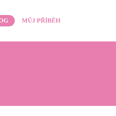
OG
MŮJ PŘÍBĚH
i