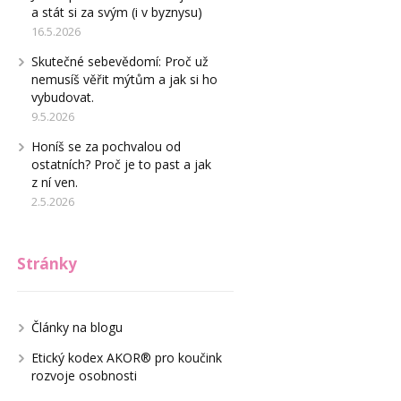
a stát si za svým (i v byznysu)
16.5.2026
Skutečné sebevědomí: Proč už
nemusíš věřit mýtům a jak si ho
vybudovat.
9.5.2026
Honíš se za pochvalou od
ostatních? Proč je to past a jak
z ní ven.
2.5.2026
Stránky
Články na blogu
Etický kodex AKOR® pro koučink
rozvoje osobnosti