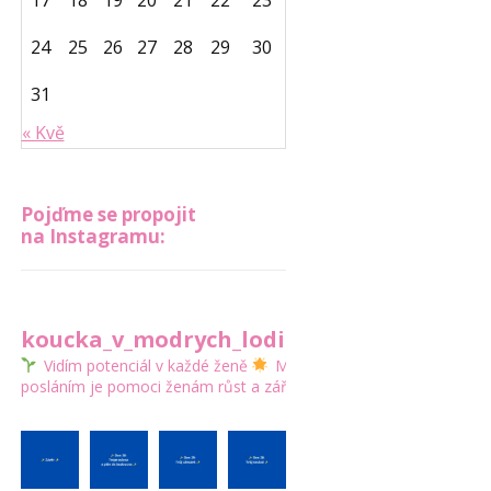
17
18
19
20
21
22
23
24
25
26
27
28
29
30
31
« Kvě
Pojďme se propojit
na Instagramu:
koucka_v_modrych_lodickach
Vidím potenciál v každé ženě
Mým
posláním je pomoci ženám růst a zářit