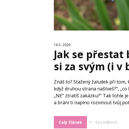
16.5. 2026
Jak se přestat 
si za svým (i v
Znáš to? Stažený žaludek při tom, k
když druhou strana naštveš?“, „co 
„NE“ ztratíš zakázku?“ Tak tohle je
a brání ti naplno rozvinout tvůj pote
Celý článek
Eva Válková