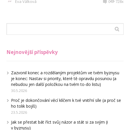
Eva Válková
0
728x
Nejnovější příspěvky
Zazvonil konec a rozdělaným projektům ve tvém byznysu
je konec: Nastav si priority, které tě opravdu posunou (a
nebudou jen další položkou na tvém to-do listu)
30.5.2026
Proč je dokončování věcí klíčem k tvé vnitřní síle (a proč se
ho tolik bojíš)
23.5.2026
Jak se přestat bát říct svůj názor a stát si za svým (i
v byznysu)