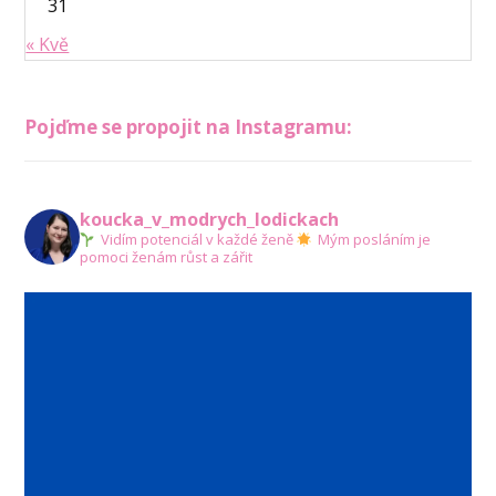
31
« Kvě
Pojďme se propojit na Instagramu:
koucka_v_modrych_lodickach
Vidím potenciál v každé ženě
Mým posláním je
pomoci ženám růst a zářit