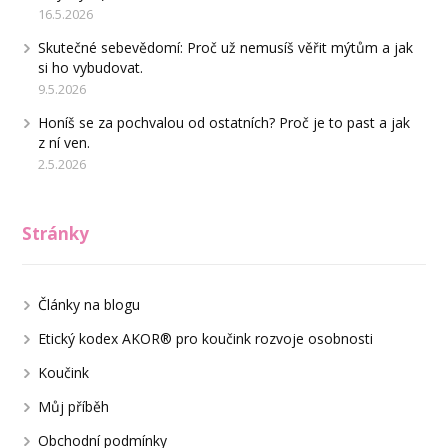
16.5.2026
Skutečné sebevědomí: Proč už nemusíš věřit mýtům a jak
si ho vybudovat.
9.5.2026
Honíš se za pochvalou od ostatních? Proč je to past a jak
z ní ven.
2.5.2026
Stránky
Články na blogu
Etický kodex AKOR® pro koučink rozvoje osobnosti
Koučink
Můj příběh
Obchodní podmínky