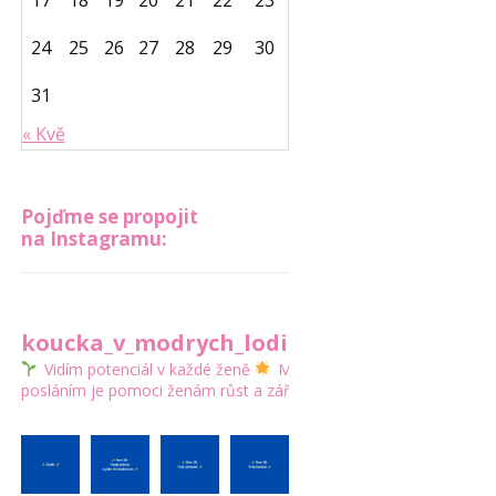
17
18
19
20
21
22
23
24
25
26
27
28
29
30
31
« Kvě
Pojďme se propojit
na Instagramu:
koucka_v_modrych_lodickach
Vidím potenciál v každé ženě
Mým
posláním je pomoci ženám růst a zářit