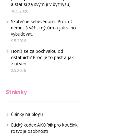
a stát si za svým (i v byznysu)
16.5.2026
Skutečné sebevědomí: Proč už
nemusíš věřit mýtům a jak si ho
vybudovat.
9.5.2026
Honíš se za pochvalou od
ostatních? Proč je to past a jak
z ní ven.
2.5.2026
Stránky
Články na blogu
Etický kodex AKOR® pro koučink
rozvoje osobnosti