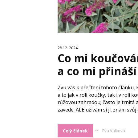
28.12. 2024
Co mi koučová
a co mi přináš
Zvu vás k přečtení tohoto článku,
a to jak v roli koučky, tak i v roli
růžovou zahradou; často je trnitá 
zavede. ALE užívám si jí, znám svůj 
Celý článek
Eva Válková