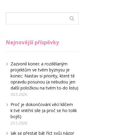
Nejnovější příspěvky
Zazvonil konec a rozdělaným
projektům ve tvém byznysu je
konec: Nastav si priority, které tě
opravdu posunou (a nebudou jen
další položkou na tvém to-do listu)
30.5.2026
Proč je dokončování věcí klíčem
k tvé vnitřní síle (a proč se ho tolik
bojíš)
23.5.2026
Jak se přestat bát říct svůj názor