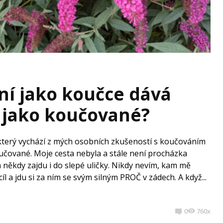
ní jako koučce dává
í jako koučované?
 který vychází z mých osobních zkušeností s koučováním
 koučované. Moje cesta nebyla a stále není procházka
a někdy zajdu i do slepé uličky. Nikdy nevím, kam mě
cíl a jdu si za ním se svým silným PROČ v zádech. A když...
0
760x