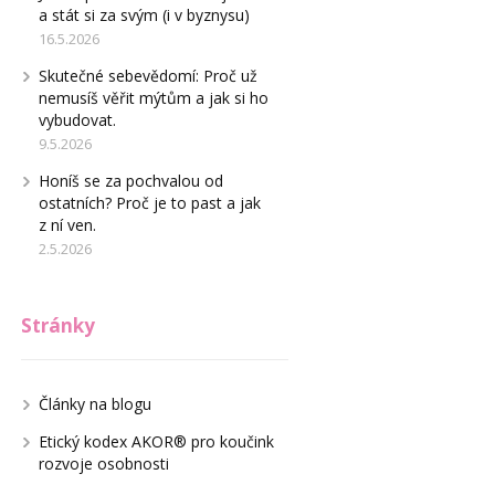
a stát si za svým (i v byznysu)
16.5.2026
Skutečné sebevědomí: Proč už
nemusíš věřit mýtům a jak si ho
vybudovat.
9.5.2026
Honíš se za pochvalou od
ostatních? Proč je to past a jak
z ní ven.
2.5.2026
Stránky
Články na blogu
Etický kodex AKOR® pro koučink
rozvoje osobnosti