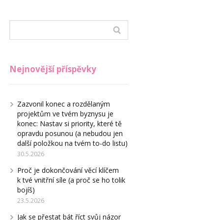
Nejnovější příspěvky
Zazvonil konec a rozdělaným
projektům ve tvém byznysu je
konec: Nastav si priority, které tě
opravdu posunou (a nebudou jen
další položkou na tvém to-do listu)
30.5.2026
Proč je dokončování věcí klíčem
k tvé vnitřní síle (a proč se ho tolik
bojíš)
23.5.2026
Jak se přestat bát říct svůj názor