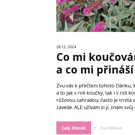
28.12. 2024
Co mi koučová
a co mi přináš
Zvu vás k přečtení tohoto článku,
a to jak v roli koučky, tak i v roli
růžovou zahradou; často je trnitá 
zavede. ALE užívám si jí, znám svůj 
Celý článek
Eva Válková