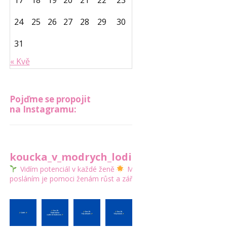
17
18
19
20
21
22
23
24
25
26
27
28
29
30
31
« Kvě
Pojďme se propojit
na Instagramu:
koucka_v_modrych_lodickach
Vidím potenciál v každé ženě
Mým
posláním je pomoci ženám růst a zářit