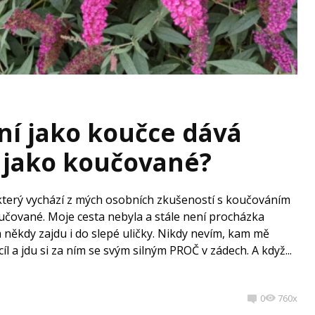
ní jako koučce dává
í jako koučované?
 který vychází z mých osobních zkušeností s koučováním
 koučované. Moje cesta nebyla a stále není procházka
a někdy zajdu i do slepé uličky. Nikdy nevím, kam mě
cíl a jdu si za ním se svým silným PROČ v zádech. A když...
0
760x