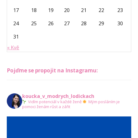
17
18
19
20
21
22
23
24
25
26
27
28
29
30
31
« Kvě
Pojďme se propojit na Instagramu:
koucka_v_modrych_lodickach
Vidím potenciál v každé ženě
Mým posláním je
pomoci ženám růst a zářit