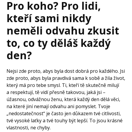
Pro koho? Pro lidi,
kteří sami nikdy
neměli odvahu zkusit
to, co ty děláš každý
den?
Nejsi zde proto, abys byla dost dobrá pro každého. Jsi
zde proto, abys byla pravdivá sama k sobě a žila život,
který má pro tebe smysl. Ti, kteří tě skutečně milují
a respektují, tě vidí přesně takovou, jaká jsi –
úžasnou, odvážnou ženu, která každý den dělá věci,
na které jiní nemají odvahu ani pomyslet. Tvoje
„nedostatečnost“ je často jen důkazem tvé citlivosti,
tvé vysoké laťky a tvé touhy být lepší. To jsou krásné
vlastnosti, ne chyby.