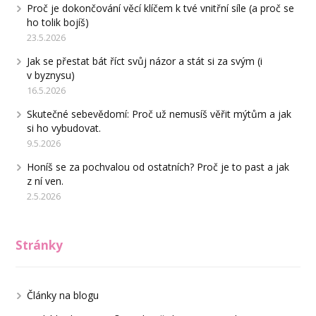
Proč je dokončování věcí klíčem k tvé vnitřní síle (a proč se
ho tolik bojíš)
23.5.2026
Jak se přestat bát říct svůj názor a stát si za svým (i
v byznysu)
16.5.2026
Skutečné sebevědomí: Proč už nemusíš věřit mýtům a jak
si ho vybudovat.
9.5.2026
Honíš se za pochvalou od ostatních? Proč je to past a jak
z ní ven.
2.5.2026
Stránky
Články na blogu