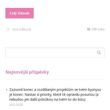
Celý článek
Eva Válková
0
346x
Nejnovější příspěvky
Zazvonil konec a rozdělaným projektům ve tvém byznysu
je konec: Nastav si priority, které tě opravdu posunou (a
nebudou jen další položkou na tvém to-do listu)
30.5.2026