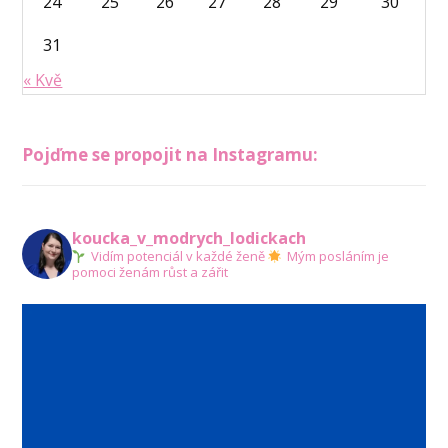
24
25
26
27
28
29
30
31
« Kvě
Pojďme se propojit na Instagramu:
koucka_v_modrych_lodickach
Vidím potenciál v každé ženě
Mým posláním je
pomoci ženám růst a zářit