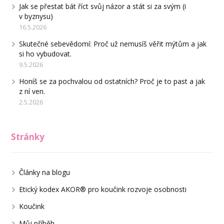
Jak se přestat bát říct svůj názor a stát si za svým (i
v byznysu)
16.5.2026
Skutečné sebevědomí: Proč už nemusíš věřit mýtům a jak
si ho vybudovat.
9.5.2026
Honíš se za pochvalou od ostatních? Proč je to past a jak
z ní ven.
2.5.2026
Stránky
Články na blogu
Etický kodex AKOR® pro koučink rozvoje osobnosti
Koučink
Můj příběh