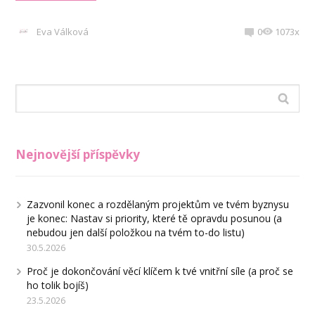
Eva Válková
0
1073x
Nejnovější příspěvky
Zazvonil konec a rozdělaným projektům ve tvém byznysu
je konec: Nastav si priority, které tě opravdu posunou (a
nebudou jen další položkou na tvém to-do listu)
30.5.2026
Proč je dokončování věcí klíčem k tvé vnitřní síle (a proč se
ho tolik bojíš)
23.5.2026