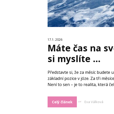
17.1. 2026
Máte čas na sv
si myslíte …
Představte si, že za měsíc budete 
základní pozice v józe. Za tři měsíc
Není to sen – je to realita, která č
Celý článek
Eva Válková