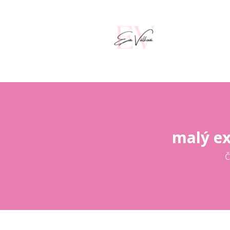
malý ex
Č