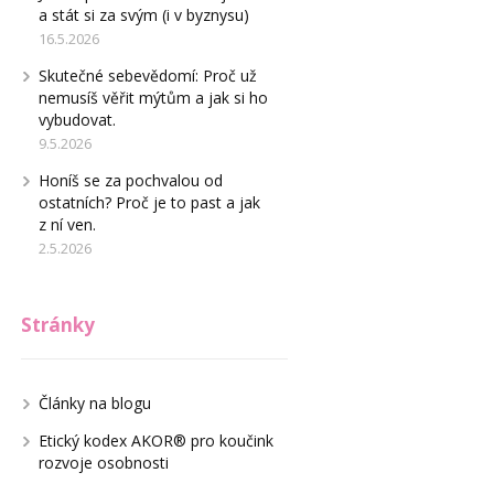
a stát si za svým (i v byznysu)
16.5.2026
Skutečné sebevědomí: Proč už
nemusíš věřit mýtům a jak si ho
vybudovat.
9.5.2026
Honíš se za pochvalou od
ostatních? Proč je to past a jak
z ní ven.
2.5.2026
Stránky
Články na blogu
Etický kodex AKOR® pro koučink
rozvoje osobnosti