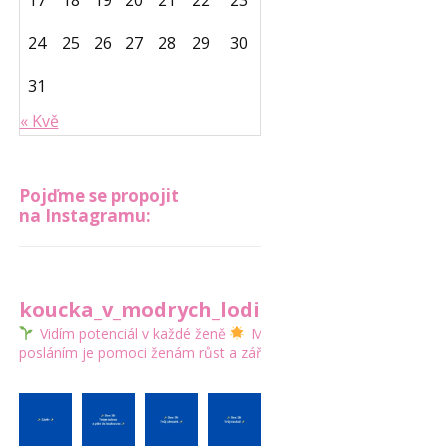
17
18
19
20
21
22
23
24
25
26
27
28
29
30
31
« Kvě
Pojďme se propojit
na Instagramu:
koucka_v_modrych_lodickach
Vidím potenciál v každé ženě
Mým
posláním je pomoci ženám růst a zářit