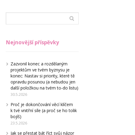
Nejnovější příspěvky
Zazvonil konec a rozdělaným
projektům ve tvém byznysu je
konec: Nastav si priority, které tě
opravdu posunou (a nebudou jen
další položkou na tvém to-do listu)
30.5.2026
Proč je dokončování věcí klíčem
k tvé vnitřní síle (a proč se ho tolik
bojíš)
23.5.2026
Jak se přestat bát říct svůj názor