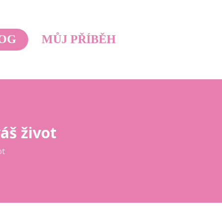
OG
MŮJ PŘÍBĚH
áš život
ot