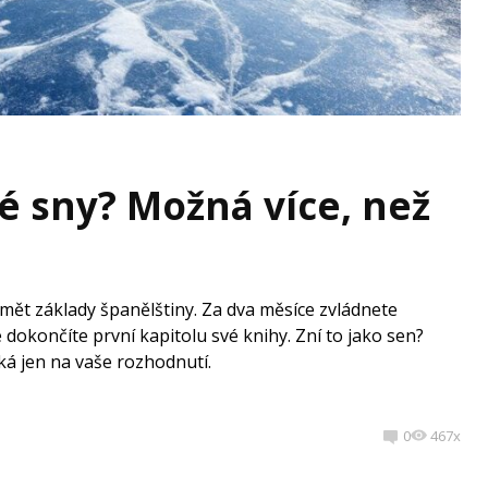
é sny? Možná více, než
umět základy španělštiny. Za dva měsíce zvládnete
e dokončíte první kapitolu své knihy. Zní to jako sen?
eká jen na vaše rozhodnutí.
0
467x