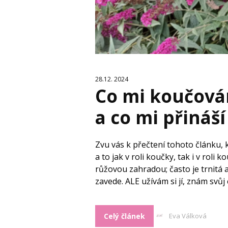
28.12. 2024
Co mi koučová
a co mi přináš
Zvu vás k přečtení tohoto článku,
a to jak v roli koučky, tak i v roli
růžovou zahradou; často je trnitá 
zavede. ALE užívám si jí, znám svůj 
Celý článek
Eva Válková