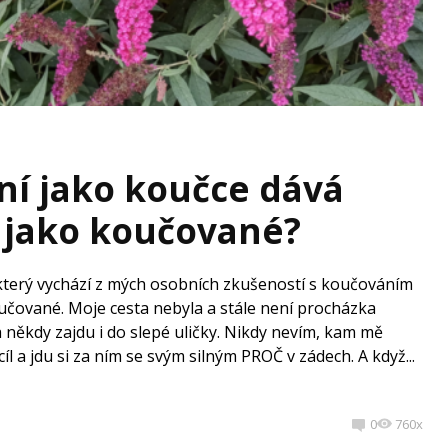
ní jako koučce dává
í jako koučované?
 který vychází z mých osobních zkušeností s koučováním
 koučované. Moje cesta nebyla a stále není procházka
a někdy zajdu i do slepé uličky. Nikdy nevím, kam mě
cíl a jdu si za ním se svým silným PROČ v zádech. A když...
0
760x