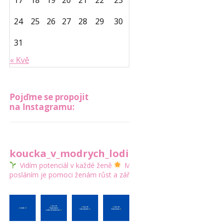
17
18
19
20
21
22
23
24
25
26
27
28
29
30
31
« Kvě
Pojďme se propojit
na Instagramu:
koucka_v_modrych_lodickach
Vidím potenciál v každé ženě
Mým
posláním je pomoci ženám růst a zářit