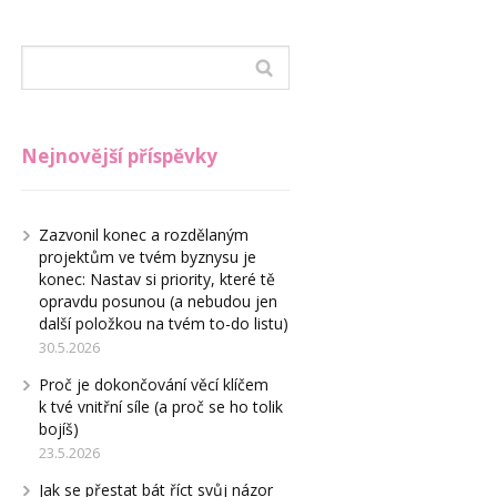
Nejnovější příspěvky
Zazvonil konec a rozdělaným
projektům ve tvém byznysu je
konec: Nastav si priority, které tě
opravdu posunou (a nebudou jen
další položkou na tvém to-do listu)
30.5.2026
Proč je dokončování věcí klíčem
k tvé vnitřní síle (a proč se ho tolik
bojíš)
23.5.2026
Jak se přestat bát říct svůj názor