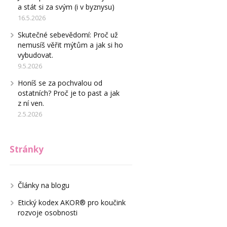
a stát si za svým (i v byznysu)
16.5.2026
Skutečné sebevědomí: Proč už
nemusíš věřit mýtům a jak si ho
vybudovat.
9.5.2026
Honíš se za pochvalou od
ostatních? Proč je to past a jak
z ní ven.
2.5.2026
Stránky
Články na blogu
Etický kodex AKOR® pro koučink
rozvoje osobnosti