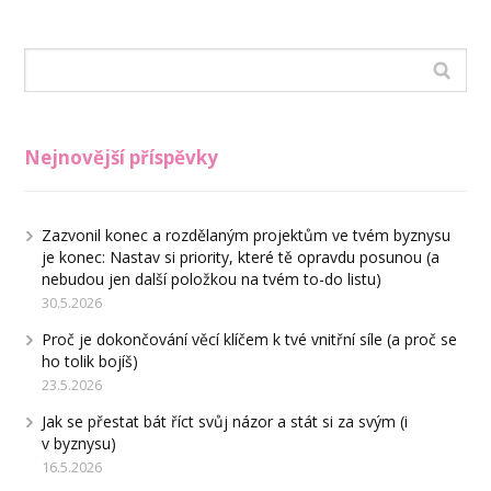
Nejnovější příspěvky
Zazvonil konec a rozdělaným projektům ve tvém byznysu
je konec: Nastav si priority, které tě opravdu posunou (a
nebudou jen další položkou na tvém to-do listu)
30.5.2026
Proč je dokončování věcí klíčem k tvé vnitřní síle (a proč se
ho tolik bojíš)
23.5.2026
Jak se přestat bát říct svůj názor a stát si za svým (i
v byznysu)
16.5.2026