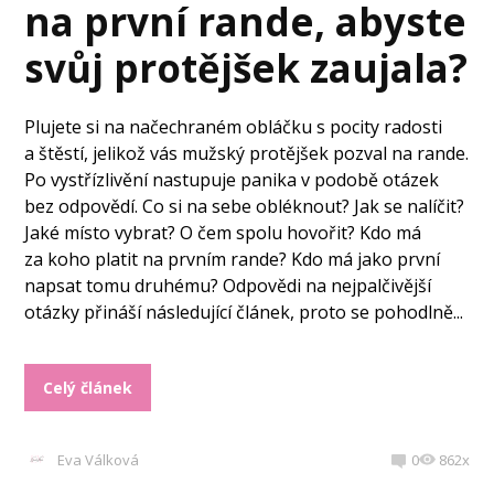
na první rande, abyste
svůj protějšek zaujala?
Plujete si na načechraném obláčku s pocity radosti
a štěstí, jelikož vás mužský protějšek pozval na rande.
Po vystřízlivění nastupuje panika v podobě otázek
bez odpovědí. Co si na sebe obléknout? Jak se nalíčit?
Jaké místo vybrat? O čem spolu hovořit? Kdo má
za koho platit na prvním rande? Kdo má jako první
napsat tomu druhému? Odpovědi na nejpalčivější
otázky přináší následující článek, proto se pohodlně...
Celý článek
Eva Válková
0
862x