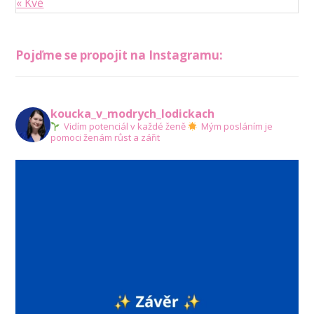
« Kvě
Pojďme se propojit na Instagramu:
koucka_v_modrych_lodickach
Vidím potenciál v každé ženě
Mým posláním je
pomoci ženám růst a zářit