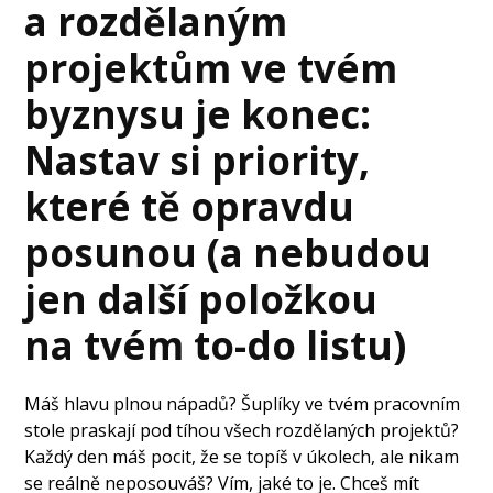
a rozdělaným
projektům ve tvém
byznysu je konec:
Nastav si priority,
které tě opravdu
posunou (a nebudou
jen další položkou
na tvém to-do listu)
Máš hlavu plnou nápadů? Šuplíky ve tvém pracovním
stole praskají pod tíhou všech rozdělaných projektů?
Každý den máš pocit, že se topíš v úkolech, ale nikam
se reálně neposouváš? Vím, jaké to je. Chceš mít