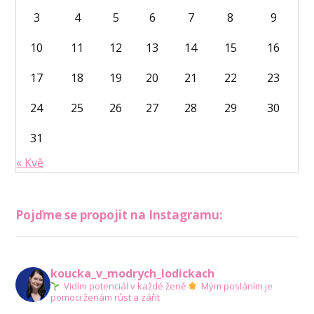
3
4
5
6
7
8
9
10
11
12
13
14
15
16
17
18
19
20
21
22
23
24
25
26
27
28
29
30
31
« Kvě
Pojďme se propojit na Instagramu:
koucka_v_modrych_lodickach
Vidím potenciál v každé ženě
Mým posláním je
pomoci ženám růst a zářit