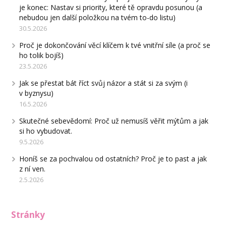
je konec: Nastav si priority, které tě opravdu posunou (a
nebudou jen další položkou na tvém to-do listu)
30.5.2026
Proč je dokončování věcí klíčem k tvé vnitřní síle (a proč se
ho tolik bojíš)
23.5.2026
Jak se přestat bát říct svůj názor a stát si za svým (i
v byznysu)
16.5.2026
Skutečné sebevědomí: Proč už nemusíš věřit mýtům a jak
si ho vybudovat.
9.5.2026
Honíš se za pochvalou od ostatních? Proč je to past a jak
z ní ven.
2.5.2026
Stránky