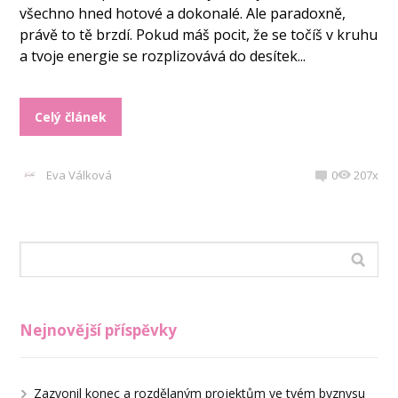
všechno hned hotové a dokonalé. Ale paradoxně,
právě to tě brzdí. Pokud máš pocit, že se točíš v kruhu
a tvoje energie se rozplizovává do desítek...
Celý článek
Eva Válková
0
207x
Nejnovější příspěvky
Zazvonil konec a rozdělaným projektům ve tvém byznysu