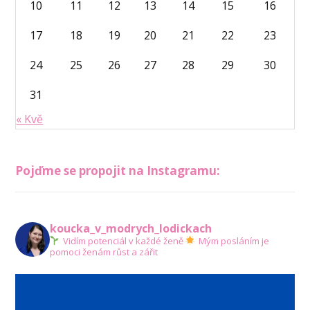
10
11
12
13
14
15
16
17
18
19
20
21
22
23
24
25
26
27
28
29
30
31
« Kvě
Pojďme se propojit na Instagramu:
koucka_v_modrych_lodickach
Vidím potenciál v každé ženě
Mým posláním je
pomoci ženám růst a zářit