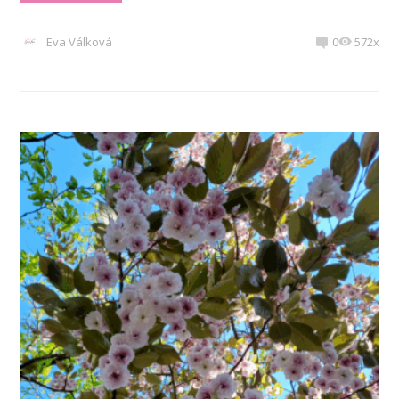
Eva Válková
0
572x