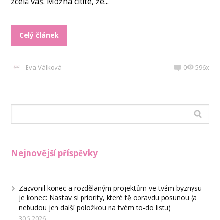
zcela váš. Možná cítíte, že...
Celý článek
Eva Válková
0
596x
Nejnovější příspěvky
Zazvonil konec a rozdělaným projektům ve tvém byznysu
je konec: Nastav si priority, které tě opravdu posunou (a
nebudou jen další položkou na tvém to-do listu)
30.5.2026