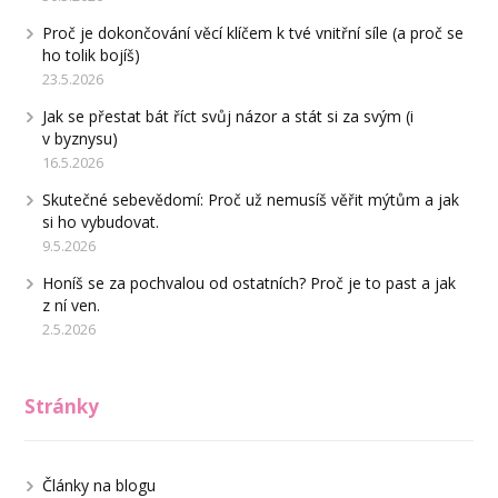
Proč je dokončování věcí klíčem k tvé vnitřní síle (a proč se
ho tolik bojíš)
23.5.2026
Jak se přestat bát říct svůj názor a stát si za svým (i
v byznysu)
16.5.2026
Skutečné sebevědomí: Proč už nemusíš věřit mýtům a jak
si ho vybudovat.
9.5.2026
Honíš se za pochvalou od ostatních? Proč je to past a jak
z ní ven.
2.5.2026
Stránky
Články na blogu