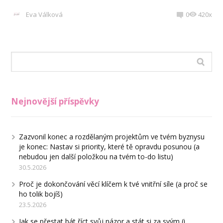
Eva Válková
0
420x
Nejnovější příspěvky
Zazvonil konec a rozdělaným projektům ve tvém byznysu
je konec: Nastav si priority, které tě opravdu posunou (a
nebudou jen další položkou na tvém to-do listu)
30.5.2026
Proč je dokončování věcí klíčem k tvé vnitřní síle (a proč se
ho tolik bojíš)
23.5.2026
Jak se přestat bát říct svůj názor a stát si za svým (i