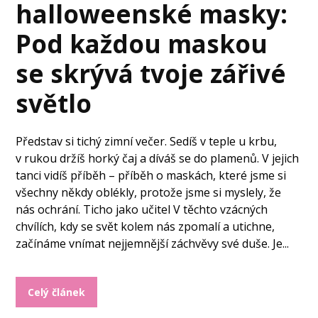
halloweenské masky:
Pod každou maskou
se skrývá tvoje zářivé
světlo
Představ si tichý zimní večer. Sedíš v teple u krbu,
v rukou držíš horký čaj a díváš se do plamenů. V jejich
tanci vidíš příběh – příběh o maskách, které jsme si
všechny někdy oblékly, protože jsme si myslely, že
nás ochrání. Ticho jako učitel V těchto vzácných
chvílích, kdy se svět kolem nás zpomalí a utichne,
začínáme vnímat nejjemnější záchvěvy své duše. Je...
Celý článek