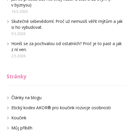
v byznysu)
16.5.2026
Skutečné sebevědomí: Proč už nemusíš věřit mýtům a jak
si ho vybudovat.
9.5.2026
Honíš se za pochvalou od ostatních? Proč je to past a jak
z ní ven.
2.5.2026
Stránky
Články na blogu
Etický kodex AKOR® pro koučink rozvoje osobnosti
Koučink
Můj příběh