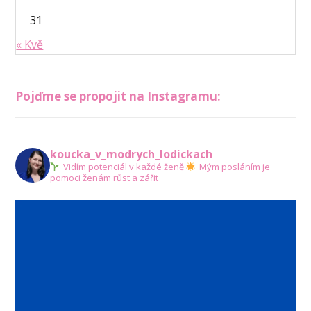
31
« Kvě
Pojďme se propojit na Instagramu:
koucka_v_modrych_lodickach
Vidím potenciál v každé ženě
Mým posláním je
pomoci ženám růst a zářit