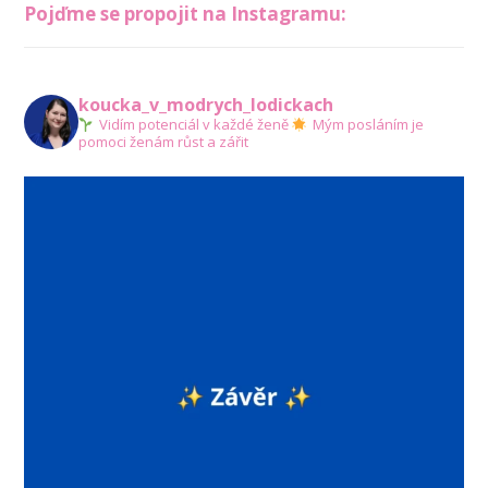
Pojďme se propojit na Instagramu:
koucka_v_modrych_lodickach
Vidím potenciál v každé ženě
Mým posláním je
pomoci ženám růst a zářit