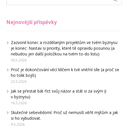
Nejnovější příspěvky
Zazvonil konec a rozdělaným projektům ve tvém byznysu
je konec: Nastav si priority, které tě opravdu posunou (a
nebudou jen další položkou na tvém to-do listu)
30.5.2026
Proč je dokončování věcí klíčem k tvé vnitřní síle (a proč se
ho tolik bojíš)
23.5.2026
Jak se přestat bát říct svůj názor a stát si za svým (i
v byznysu)
16.5.2026
Skutečné sebevědomí: Proč už nemusíš věřit mýtům a jak
si ho vybudovat.
9.5.2026