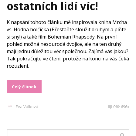
ostatních lidí víc!
K napsání tohoto článku mě inspirovala kniha Mrcha
vs. Hodná holčička (Přestaňte sloužit druhým a plňte
si sny!) a také film Bohemian Rhapsody. Na první
pohled možná nesourodá dvojice, ale na ten druhý
mají jednu důležitou věc společnou. Zajímá vás jakou?
Tak pokračujte ve čtení, protože na konci na vás čeká
rozuzlení.
Celý článek
Eva Válková
0
696x