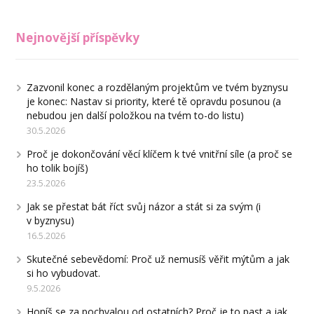
Nejnovější příspěvky
Zazvonil konec a rozdělaným projektům ve tvém byznysu
je konec: Nastav si priority, které tě opravdu posunou (a
nebudou jen další položkou na tvém to-do listu)
30.5.2026
Proč je dokončování věcí klíčem k tvé vnitřní síle (a proč se
ho tolik bojíš)
23.5.2026
Jak se přestat bát říct svůj názor a stát si za svým (i
v byznysu)
16.5.2026
Skutečné sebevědomí: Proč už nemusíš věřit mýtům a jak
si ho vybudovat.
9.5.2026
Honíš se za pochvalou od ostatních? Proč je to past a jak