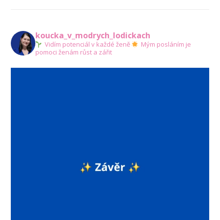
koucka_v_modrych_lodickach
Vidím potenciál v každé ženě
Mým posláním je
pomoci ženám růst a zářit