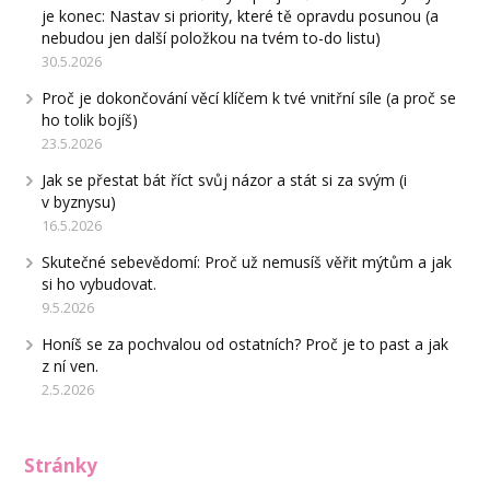
je konec: Nastav si priority, které tě opravdu posunou (a
nebudou jen další položkou na tvém to-do listu)
30.5.2026
Proč je dokončování věcí klíčem k tvé vnitřní síle (a proč se
ho tolik bojíš)
23.5.2026
Jak se přestat bát říct svůj názor a stát si za svým (i
v byznysu)
16.5.2026
Skutečné sebevědomí: Proč už nemusíš věřit mýtům a jak
si ho vybudovat.
9.5.2026
Honíš se za pochvalou od ostatních? Proč je to past a jak
z ní ven.
2.5.2026
Stránky