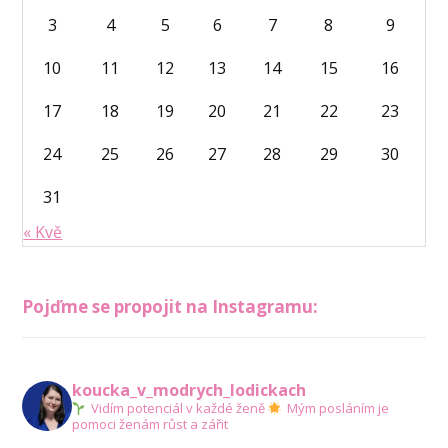
3
4
5
6
7
8
9
10
11
12
13
14
15
16
17
18
19
20
21
22
23
24
25
26
27
28
29
30
31
« Kvě
Pojďme se propojit na Instagramu:
koucka_v_modrych_lodickach
Vidím potenciál v každé ženě
Mým posláním je
pomoci ženám růst a zářit