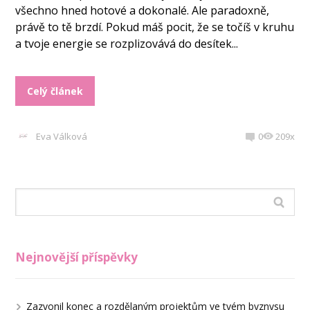
všechno hned hotové a dokonalé. Ale paradoxně,
právě to tě brzdí. Pokud máš pocit, že se točíš v kruhu
a tvoje energie se rozplizovává do desítek...
Celý článek
Eva Válková
0
209x
Nejnovější příspěvky
Zazvonil konec a rozdělaným projektům ve tvém byznysu