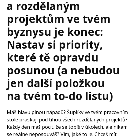
a rozdělaným
projektům ve tvém
byznysu je konec:
Nastav si priority,
které tě opravdu
posunou (a nebudou
jen další položkou
na tvém to-do listu)
Máš hlavu plnou nápadů? Šuplíky ve tvém pracovním
stole praskají pod tíhou všech rozdělaných projektů?
Každý den máš pocit, že se topíš v úkolech, ale nikam
se reálně neposouváš? Vím, jaké to je. Chceš mít