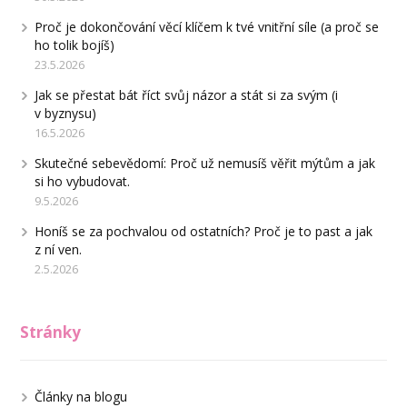
Proč je dokončování věcí klíčem k tvé vnitřní síle (a proč se
ho tolik bojíš)
23.5.2026
Jak se přestat bát říct svůj názor a stát si za svým (i
v byznysu)
16.5.2026
Skutečné sebevědomí: Proč už nemusíš věřit mýtům a jak
si ho vybudovat.
9.5.2026
Honíš se za pochvalou od ostatních? Proč je to past a jak
z ní ven.
2.5.2026
Stránky
Články na blogu