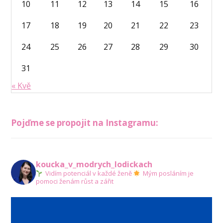
10
11
12
13
14
15
16
17
18
19
20
21
22
23
24
25
26
27
28
29
30
31
« Kvě
Pojďme se propojit na Instagramu:
koucka_v_modrych_lodickach
Vidím potenciál v každé ženě
Mým posláním je
pomoci ženám růst a zářit