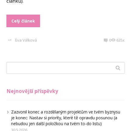
článku).
Celý článek
Eva Válková
0
635x
Nejnovější příspěvky
Zazvonil konec a rozdělaným projektům ve tvém byznysu
je konec: Nastav si priority, které tě opravdu posunou (a
nebudou jen další položkou na tvém to-do listu)
30.5.2026