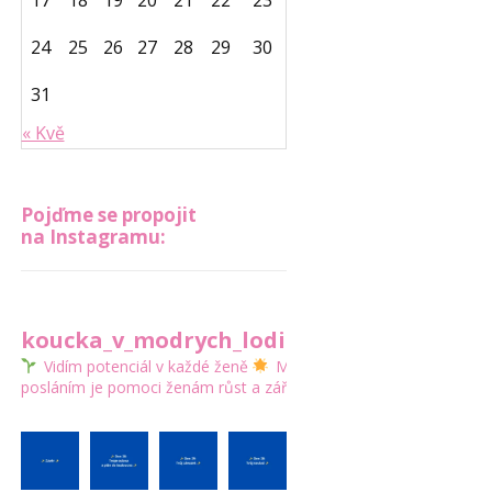
17
18
19
20
21
22
23
24
25
26
27
28
29
30
31
« Kvě
Pojďme se propojit
na Instagramu:
koucka_v_modrych_lodickach
Vidím potenciál v každé ženě
Mým
posláním je pomoci ženám růst a zářit