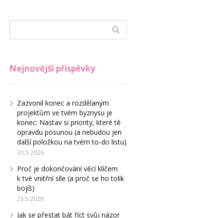
Nejnovější příspěvky
Zazvonil konec a rozdělaným
projektům ve tvém byznysu je
konec: Nastav si priority, které tě
opravdu posunou (a nebudou jen
další položkou na tvém to-do listu)
30.5.2026
Proč je dokončování věcí klíčem
k tvé vnitřní síle (a proč se ho tolik
bojíš)
23.5.2026
Jak se přestat bát říct svůj názor