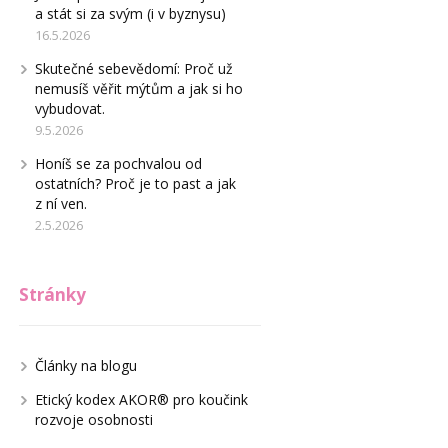
a stát si za svým (i v byznysu)
16.5.2026
Skutečné sebevědomí: Proč už
nemusíš věřit mýtům a jak si ho
vybudovat.
9.5.2026
Honíš se za pochvalou od
ostatních? Proč je to past a jak
z ní ven.
2.5.2026
Stránky
Články na blogu
Etický kodex AKOR® pro koučink
rozvoje osobnosti