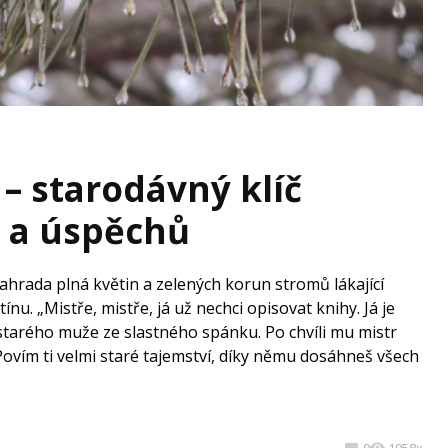
 – starodávný klíč
ů a úspěchů
ahrada plná květin a zelených korun stromů lákající
u. „Mistře, mistře, já už nechci opisovat knihy. Já je
 starého muže ze slastného spánku. Po chvíli mu mistr
Povím ti velmi staré tajemství, díky němu dosáhneš všech
0
1058x