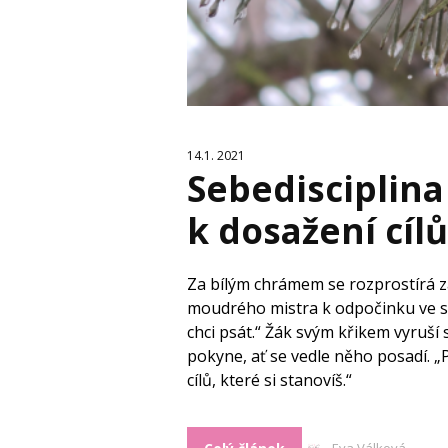
14.1. 2021
Sebedisciplina
k dosažení cíl
Za bílým chrámem se rozprostírá z
moudrého mistra k odpočinku ve stín
chci psát.“ Žák svým křikem vyruší
pokyne, ať se vedle něho posadí. „
cílů, které si stanovíš.“
Eva Válková