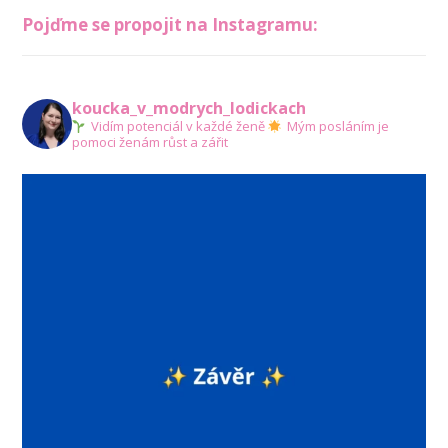
Pojďme se propojit na Instagramu:
koucka_v_modrych_lodickach
Vidím potenciál v každé ženě
Mým posláním je
pomoci ženám růst a zářit