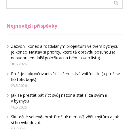
Nejnovější příspěvky
Zazvonil konec a rozdělaným projektům ve tvém byznysu
je konec: Nastav si priority, které tě opravdu posunou (a
nebudou jen další položkou na tvém to-do listu)
30.5.2026
Proč je dokončování věcí klíčem k tvé vnitřní síle (a proč se
ho tolik bojíš)
23.5.2026
Jak se přestat bát říct svůj názor a stát si za svým (i
v byznysu)
16.5.2026
Skutečné sebevědomí: Proč už nemusíš věřit mýtům a jak
si ho vybudovat.
9.5.2026