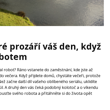
é prozáří váš den, když
robotem
tal robot? Ráno vstanete do zaměstnání, kde jste až
o večera. Když přijdete domů, chystáte večeři, protože
Než začne další díl vašeho oblíbeného seriálu, uklidíte
ošil. A druhý den vás čeká podobný kolotoč a o víkendu
 Opusťte svého robota a přitáhněte si do života opět