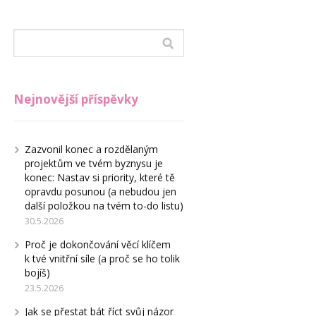
Nejnovější příspěvky
Zazvonil konec a rozdělaným
projektům ve tvém byznysu je
konec: Nastav si priority, které tě
opravdu posunou (a nebudou jen
další položkou na tvém to-do listu)
30.5.2026
Proč je dokončování věcí klíčem
k tvé vnitřní síle (a proč se ho tolik
bojíš)
23.5.2026
Jak se přestat bát říct svůj názor