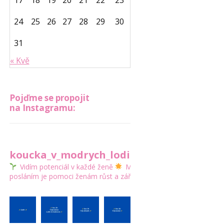
17
18
19
20
21
22
23
24
25
26
27
28
29
30
31
« Kvě
Pojďme se propojit
na Instagramu:
koucka_v_modrych_lodickach
Vidím potenciál v každé ženě
Mým
posláním je pomoci ženám růst a zářit