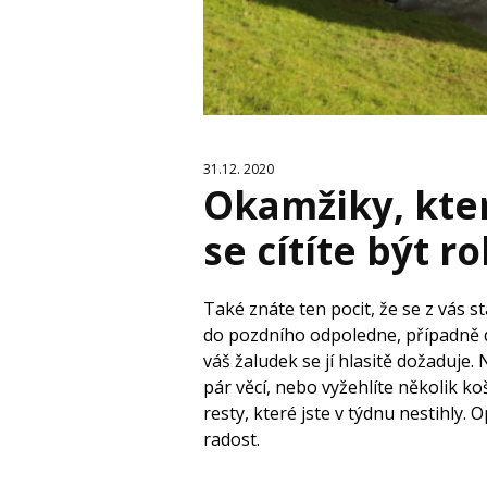
31.12. 2020
Okamžiky, kter
se cítíte být 
Také znáte ten pocit, že se z vás s
do pozdního odpoledne, případně d
váš žaludek se jí hlasitě dožaduje. 
pár věcí, nebo vyžehlíte několik k
resty, které jste v týdnu nestihly.
radost.