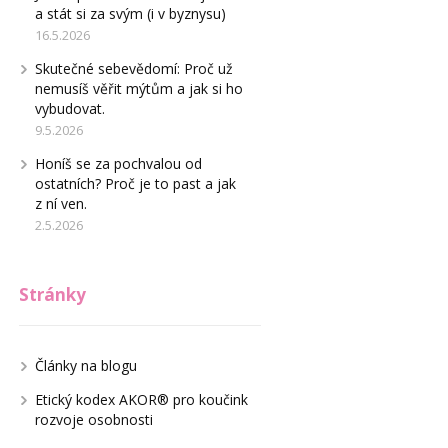
a stát si za svým (i v byznysu)
16.5.2026
Skutečné sebevědomí: Proč už
nemusíš věřit mýtům a jak si ho
vybudovat.
9.5.2026
Honíš se za pochvalou od
ostatních? Proč je to past a jak
z ní ven.
2.5.2026
Stránky
Články na blogu
Etický kodex AKOR® pro koučink
rozvoje osobnosti