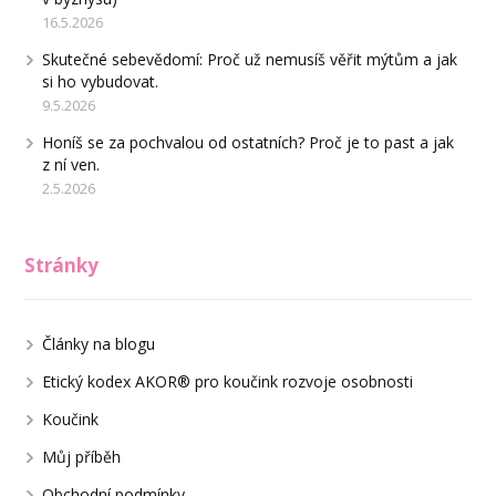
16.5.2026
Skutečné sebevědomí: Proč už nemusíš věřit mýtům a jak
si ho vybudovat.
9.5.2026
Honíš se za pochvalou od ostatních? Proč je to past a jak
z ní ven.
2.5.2026
Stránky
Články na blogu
Etický kodex AKOR® pro koučink rozvoje osobnosti
Koučink
Můj příběh
Obchodní podmínky