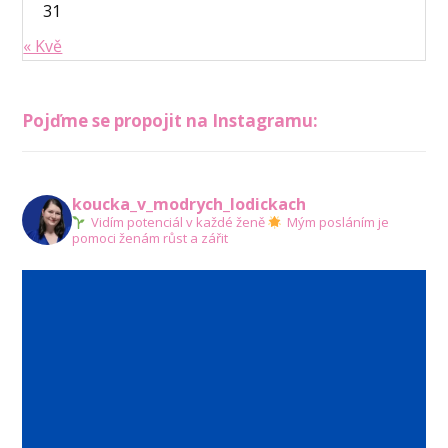
31
« Kvě
Pojďme se propojit na Instagramu:
koucka_v_modrych_lodickach
Vidím potenciál v každé ženě
Mým posláním je
pomoci ženám růst a zářit