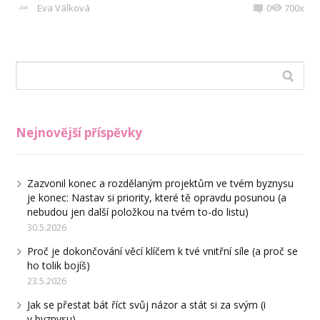
Eva Válková
0
700x
Nejnovější příspěvky
Zazvonil konec a rozdělaným projektům ve tvém byznysu
je konec: Nastav si priority, které tě opravdu posunou (a
nebudou jen další položkou na tvém to-do listu)
30.5.2026
Proč je dokončování věcí klíčem k tvé vnitřní síle (a proč se
ho tolik bojíš)
23.5.2026
Jak se přestat bát říct svůj názor a stát si za svým (i
v byznysu)