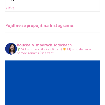
« Kvě
Pojďme se propojit na Instagramu:
koucka_v_modrych_lodickach
Vidím potenciál v každé ženě
Mým posláním je
pomoci ženám růst a zářit