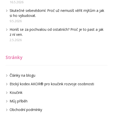
16.5.2026
Skutečné sebevědomí: Proč už nemusíš věřit mýtům a jak
si ho vybudovat.
9.5.2026
Honíš se za pochvalou od ostatních? Proč je to past a jak
z ní ven.
2.5.2026
Stránky
Články na blogu
Etický kodex AKOR® pro koučink rozvoje osobnosti
Koučink
Můj příběh
Obchodní podmínky