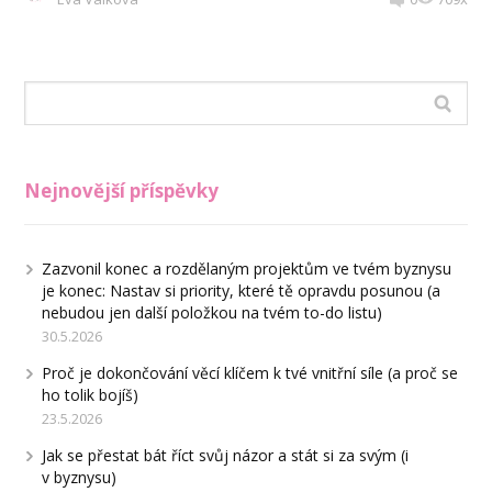
Nejnovější příspěvky
Zazvonil konec a rozdělaným projektům ve tvém byznysu
je konec: Nastav si priority, které tě opravdu posunou (a
nebudou jen další položkou na tvém to-do listu)
30.5.2026
Proč je dokončování věcí klíčem k tvé vnitřní síle (a proč se
ho tolik bojíš)
23.5.2026
Jak se přestat bát říct svůj názor a stát si za svým (i
v byznysu)