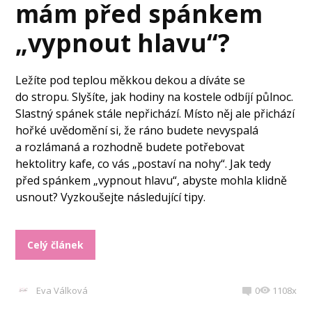
mám před spánkem
„vypnout hlavu“?
Ležíte pod teplou měkkou dekou a díváte se
do stropu. Slyšíte, jak hodiny na kostele odbíjí půlnoc.
Slastný spánek stále nepřichází. Místo něj ale přichází
hořké uvědomění si, že ráno budete nevyspalá
a rozlámaná a rozhodně budete potřebovat
hektolitry kafe, co vás „postaví na nohy“. Jak tedy
před spánkem „vypnout hlavu“, abyste mohla klidně
usnout? Vyzkoušejte následující tipy.
Celý článek
Eva Válková
0
1108x