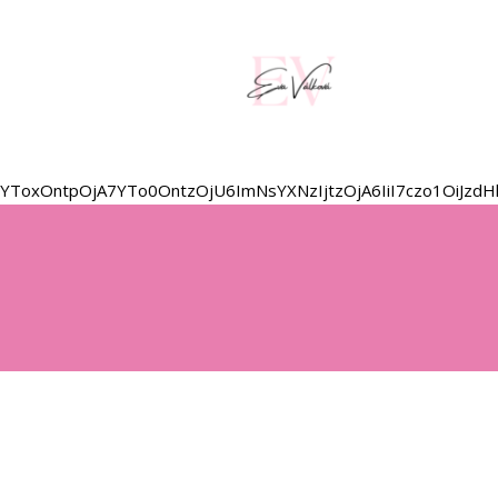
YToxOntpOjA7YTo0OntzOjU6ImNsYXNzIjtzOjA6IiI7czo1OiJzd