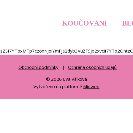
KOUČOVÁNÍ
BL
HlsZSI7YToxMTp7czoxNjoiYmFja2dyb3VuZF9jb2xvciI7YTo2Ont
Obchodní podmínky
Ochrana osobních údajů
© 2026 Eva Válková
Vytvořeno na platformě
Mioweb