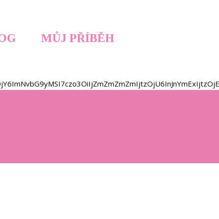
OG
MŮJ PŘÍBĚH
zOjY6ImNvbG9yMSI7czo3OiIjZmZmZmZmIjtzOjU6InJnYmExIjtz