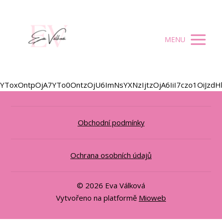
MENU
YToxOntpOjA7YTo0OntzOjU6ImNsYXNzIjtzOjA6IiI7czo1OiJzd
Obchodní podmínky
Ochrana osobních údajů
© 2026 Eva Válková
Vytvořeno na platformě
Mioweb